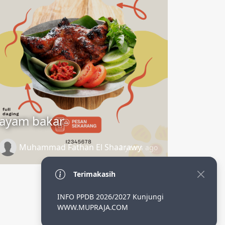
ayam bakar
Muhammad Fathan El Shaarawy
2 years ago
Terimakasih
INFO PPDB 2026/2027 Kunjungi
WWW.MUPRAJA.COM