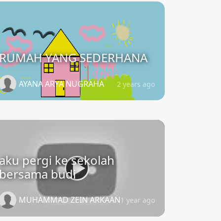
RUMAH YANG SEDERHANA
AYANA ARYA NUGRAHA
2 years ago
aku pergi ke sekolah
bersama budi
MUHAMMAD ZEIN ARKAAN
1 year ago