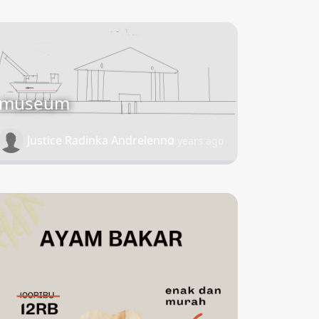
museum
Justice Radinka Andrelenno
2 years ago