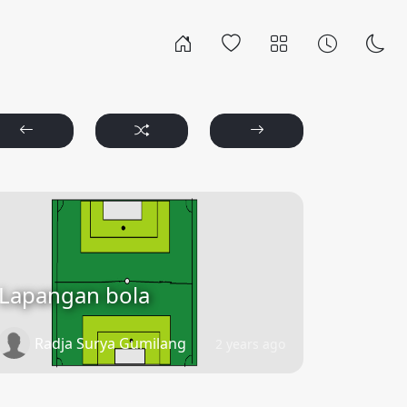
Lapangan bola
Radja Surya Gumilang
2 years ago