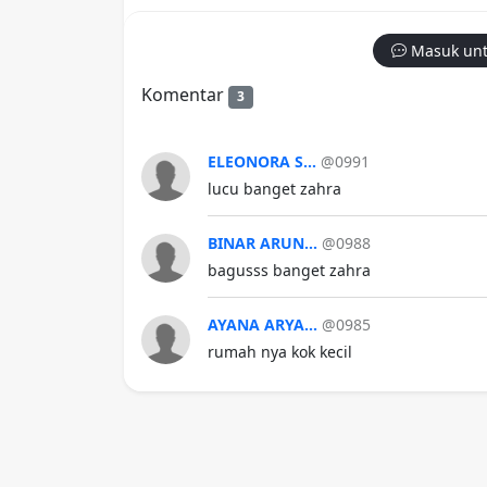
Masuk unt
Komentar
3
ELEONORA S...
@0991
lucu banget zahra
BINAR ARUN...
@0988
bagusss banget zahra
AYANA ARYA...
@0985
rumah nya kok kecil