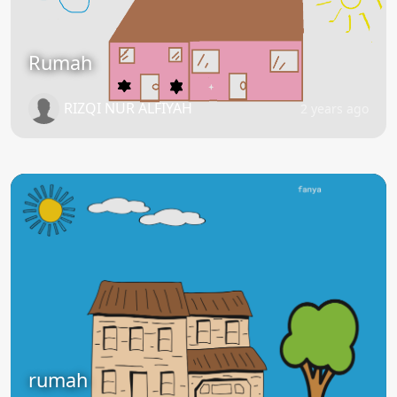
Rumah
RIZQI NUR ALFIYAH
2 years ago
rumah