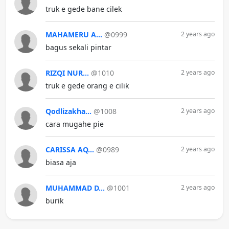
truk e gede bane cilek
MAHAMERU A...
@0999
2 years ago
bagus sekali pintar
RIZQI NUR...
@1010
2 years ago
truk e gede orang e cilik
Qodlizakha...
@1008
2 years ago
cara mugahe pie
CARISSA AQ...
@0989
2 years ago
biasa aja
MUHAMMAD D...
@1001
2 years ago
burik