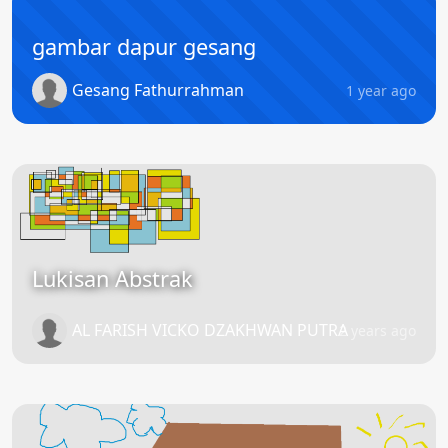
gambar dapur gesang
Gesang Fathurrahman
1 year ago
Lukisan Abstrak
AL FARISH VICKO DZAKHWAN PUTRA
2 years ago