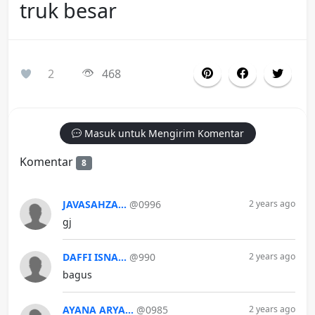
truk besar
2
468
Masuk untuk Mengirim Komentar
Komentar
8
JAVASAHZA...
@0996
2 years ago
gj
DAFFI ISNA...
@990
2 years ago
bagus
AYANA ARYA...
@0985
2 years ago