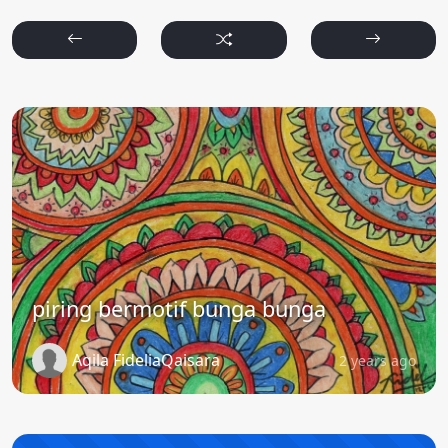
piring bermotif bunga bunga
Aqila FideliaQaisara
2 years ago