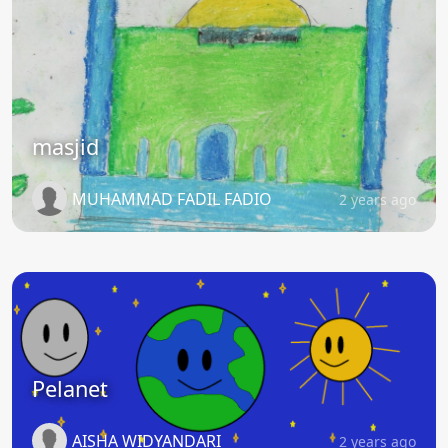
masjid
MUHAMMAD FADIL FADIO
2 years ago
Pelanet
AISHA WIDYANDARI
2 years ago