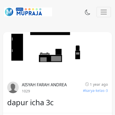
AISYAH FARAH ANDREA
1 year ago
#karya-kelas-3
1029
dapur icha 3c