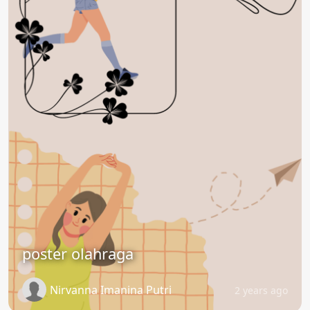
poster olahraga
Nirvanna Imanina Putri
2 years ago