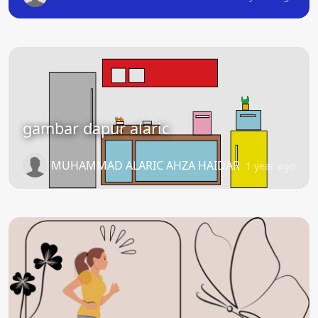
gambar dapur alaric
MUHAMMAD ALARIC AHZA HAIDAR
1 year ago