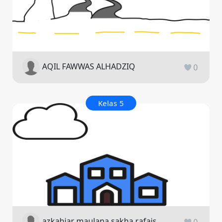
AQIL FAWWAS ALHADZIQ
0
Kelas 5
azkahiar maulana sakha rafais
0