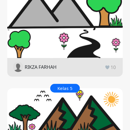
RIKZA FARHAH
10
Kelas 5