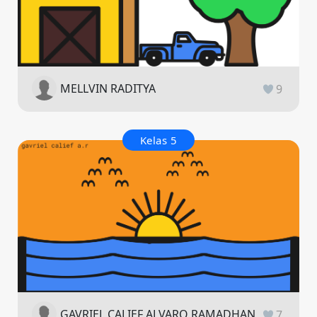
MELLVIN RADITYA
9
Kelas 5
GAVRIEL CALIEF ALVARO RAMADHAN
7