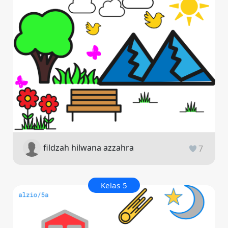
fildzah hilwana azzahra
7
Kelas 5