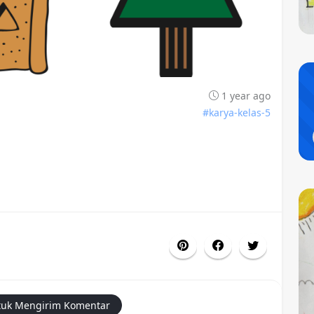
1 year ago
#karya-kelas-5
uk Mengirim Komentar