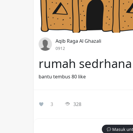
Aqib Raga Al Ghazali
0912
rumah sedrhana
bantu tembus 80 like
3
328
Masuk unt