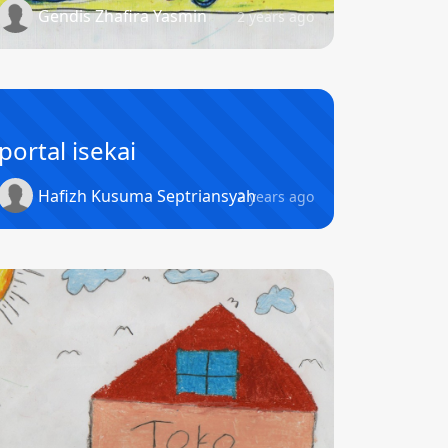
Gendis Zhafira Yasmin
2 years ago
portal isekai
Hafizh Kusuma Septriansyah
2 years ago