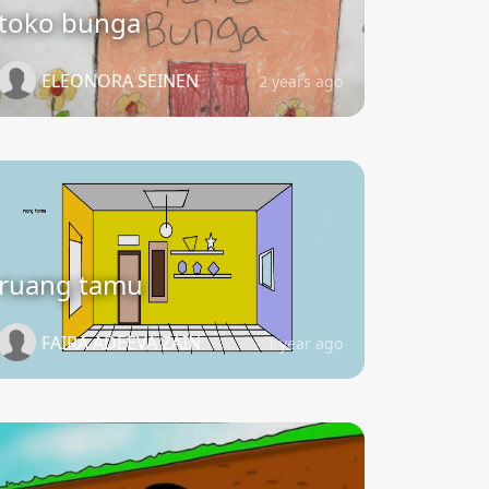
toko bunga
ELEONORA SEINEN
2 years ago
ruang tamu
FAIRA ADEEVA ZAIN
1 year ago