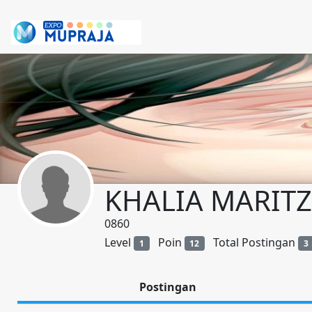
KHALIA MARIT
0860
Level
Poin
Total Postingan
1
12
3
Postingan