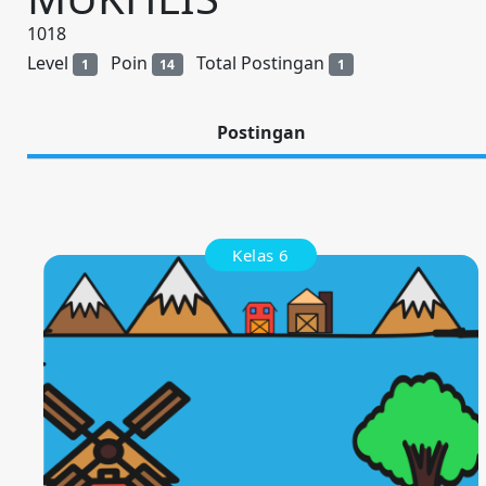
1018
Level
Poin
Total Postingan
1
14
1
Postingan
Kelas 6