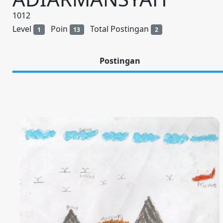
1012
Level
Poin
Total Postingan
1
13
2
Postingan