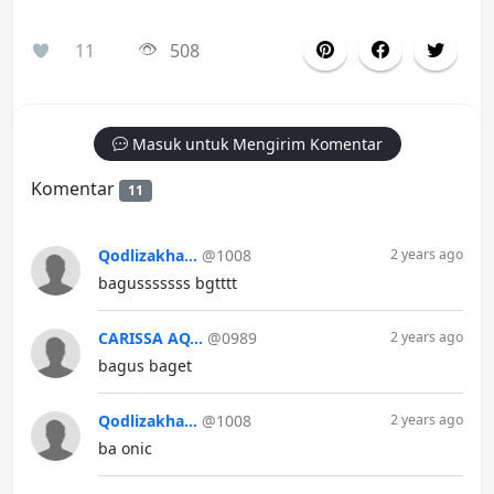
11
508
Masuk untuk Mengirim Komentar
Komentar
11
Qodlizakha...
@1008
2 years ago
bagusssssss bgtttt
CARISSA AQ...
@0989
2 years ago
bagus baget
Qodlizakha...
@1008
2 years ago
ba onic