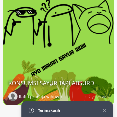
KONSUMSI SAYUR TAPI ABSURD
Rafid pranaja wibowo
2 years ago
Terimakasih