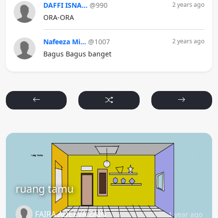
DAFFI ISNA...
@990
2 years ago
ORA-ORA
Nafeeza Mi...
@1007
2 years ago
Bagus Bagus banget
ruang tamu
FAIRA ADEEVA ZAIN
1 year ago