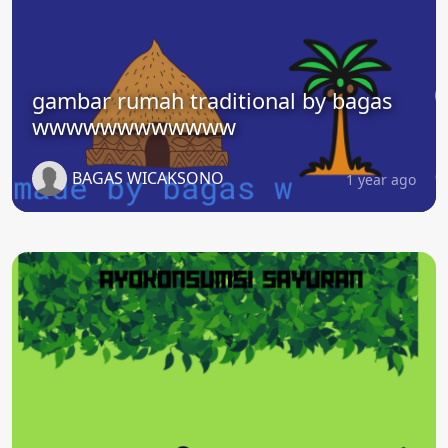
gambar rumah traditional by bagas
wwwwwwwwwwww
BAGAS WICAKSONO
1 year ago