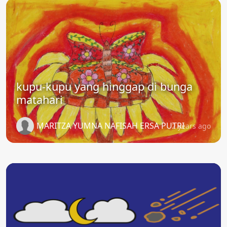
kupu-kupu yang hinggap di bunga
matahari
MARITZA YUMNA NAFISAH ERSA PUTRI
2 years ago