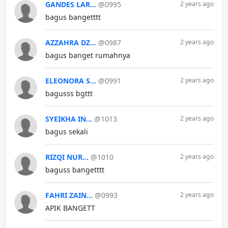
GANDES LAR...
@0995
2 years ago
bagus bangetttt
AZZAHRA DZ...
@0987
2 years ago
bagus banget rumahnya
ELEONORA S...
@0991
2 years ago
bagusss bgttt
SYEIKHA IN...
@1013
2 years ago
bagus sekali
RIZQI NUR...
@1010
2 years ago
baguss bangetttt
FAHRI ZAIN...
@0993
2 years ago
APIK BANGETT