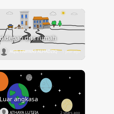
didepan dua rumah
AQIL FAWWAS ALHADZIQ
1 year ago
Luar angkasa
ATHAYA LUTFIA
2 years ago