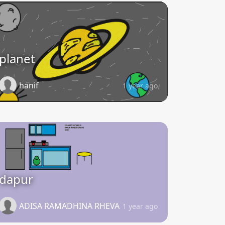
planet
hanif
1 year ago
dapur
ADISA RAMADHINA RHEVA
1 year ago