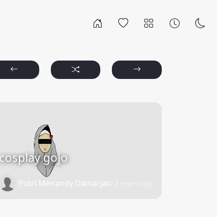
cosplay gojo
Putri Meirandy Damarjati
2 years ago