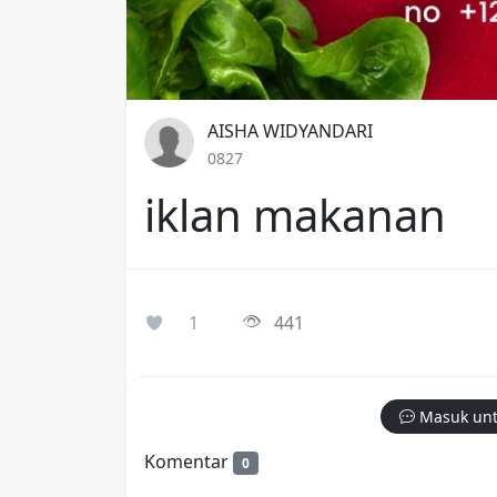
AISHA WIDYANDARI
0827
iklan makanan
1
441
Masuk unt
Komentar
0