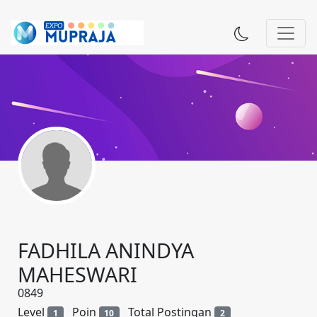
FADHILA ANINDYA
MAHESWARI
0849
Level
Poin
Total Postingan
1
10
2