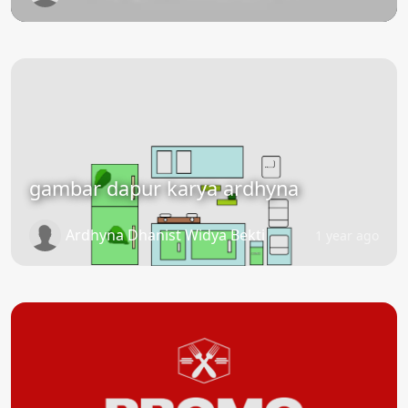
gambar dapur karya ardhyna
Ardhyna Dhanist Widya Bekti
1 year ago