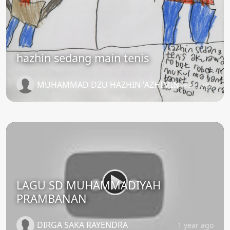
hazhin sedang main tenis
MUHAMMAD DZU HAZHIN 'AZHIMIN
2 years ago
LAGU SD MUHAMMADIYAH
PRAMBANAN
DIRGA SAKA RAYENDRA
1 year ago