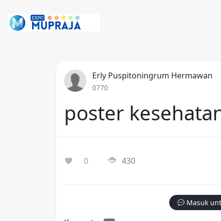
Erly Puspitoningrum Hermawan
0770
poster kesehatan
0
430
Masuk unt