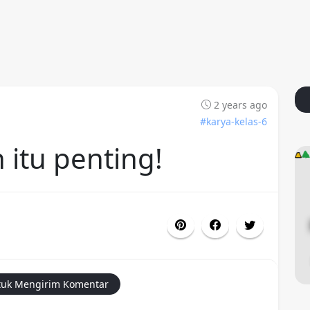
2 years ago
#karya-kelas-6
 itu penting!
uk Mengirim Komentar