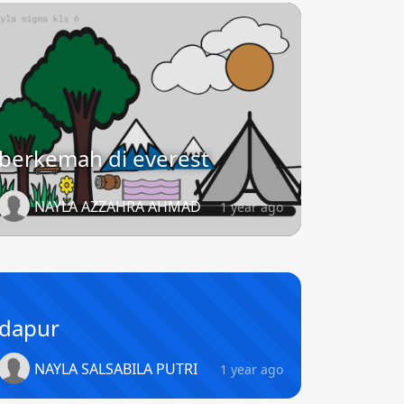
berkemah di everest
NAYLA AZZAHRA AHMAD
1 year ago
dapur
NAYLA SALSABILA PUTRI
1 year ago