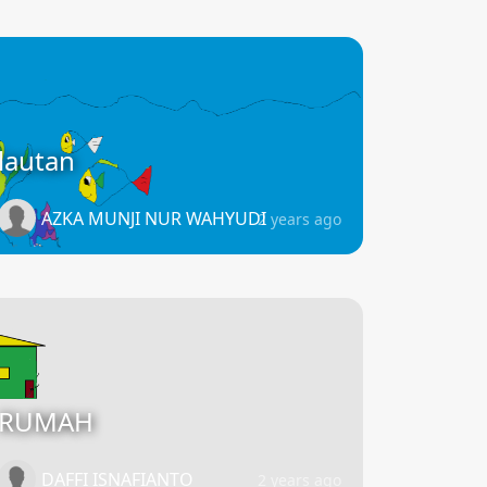
lautan
AZKA MUNJI NUR WAHYUDI
2 years ago
RUMAH
DAFFI ISNAFIANTO
2 years ago