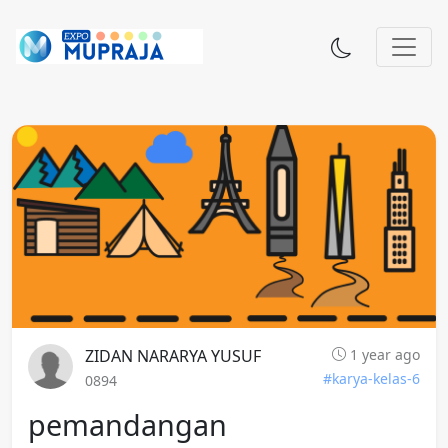
ZIDAN NARARYA YUSUF
1 year ago
#karya-kelas-6
0894
pemandangan