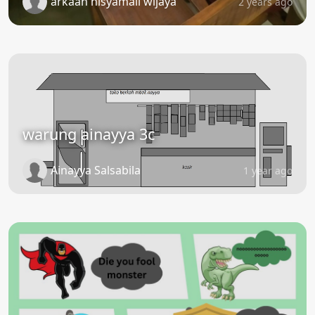
arkaan hisyamali wijaya
2 years ago
warung ainayya 3c
Ainayya Salsabila
1 year ago