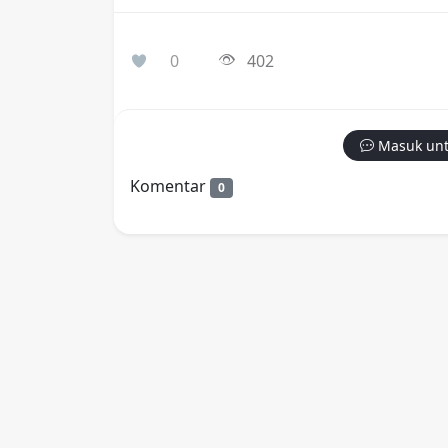
0
402
Masuk unt
Komentar
0