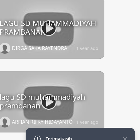
LAGU SD MUHAMMADIYAH
PRAMBANAN
DIRGA SAKA RAYENDRA
1 year ago
lagu SD muhammadiyah
prambanan
ARFIAN RIFKY HIDAYANTO
1 year ago
Terimakasih