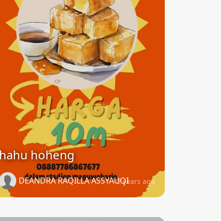
hahu hoheng
DEANDRA RAQILLA ASSYAUQI
2 years ago