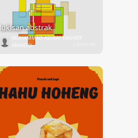
lukisan abstrak
MUHAMMAD ASYRAF FAKHRIY
2 years ago
ANANTO